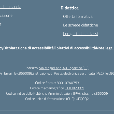
 della scuola
Didattica
zazione
Offerta formativa
a
Le schede didattiche
I progetti delle classi
cy
Dichiarazione di accessibilità
Obiettivi di accessibilità
Note legal
Indirizzo:
Via Mogadiscio, 49 Copertino (LE)
4
Email:
leic865009@istruzione.it
Posta elettronica certificata (PEC):
leic8
Codice fiscale: 80010740753
Codice meccanografico:
LEIC865009
Codice Indice delle Pubbliche Amministrazioni (IPA): istsc_leic865009
Codice unico di fatturazione (CUF): UFQOQ2