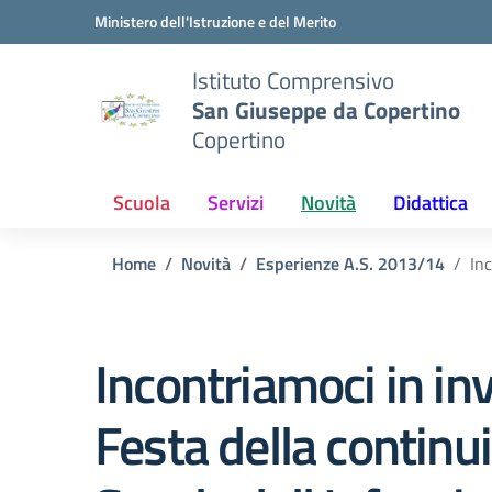
Vai ai contenuti
Vai al menu di navigazione
Vai al footer
Ministero dell'Istruzione e del Merito
Istituto Comprensivo
San Giuseppe da Copertino
Copertino
Scuola
Servizi
Novità
Didattica
Home
Novità
Esperienze A.S. 2013/14
In
Incontriamoci in in
Festa della continu