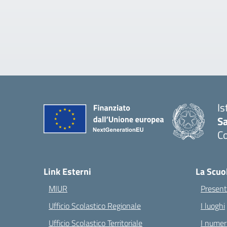
Is
S
C
— 
Link Esterni
La Scuo
MIUR
Present
Ufficio Scolastico Regionale
I luoghi
Ufficio Scolastico Territoriale
I numeri