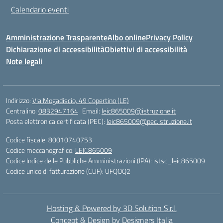
Calendario eventi
Amministrazione Trasparente
Albo online
Privacy Policy
Dichiarazione di accessibilità
Obiettivi di accessibilità
Note legali
Indirizzo:
Via Mogadiscio, 49 Copertino (LE)
Centralino:
0832947164
Email:
leic865009@istruzione.it
Posta elettronica certificata (PEC):
leic865009@pec.istruzione.it
Codice fiscale: 80010740753
Codice meccanografico:
LEIC865009
Codice Indice delle Pubbliche Amministrazioni (IPA): istsc_leic865009
Codice unico di fatturazione (CUF): UFQOQ2
Hosting & Powered by 3D Solution S.r.l.
Concept & Design by Designers Italia