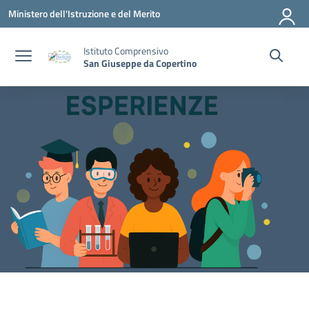
Vai ai contenuti
Vai al menu di navigazione
Vai al footer
Ministero dell'Istruzione e del Merito
Istituto Comprensivo
San Giuseppe da Copertino