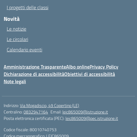
I progetti delle classi
Novità
Le notizie
Le circolari
Calendario eventi
Amministrazione Trasparente
Albo online
Privacy Policy
Dichiarazione di accessibilità
Obiettivi di accessibilità
Note legali
Indirizzo:
Via Mogadiscio, 49 Copertino (LE)
Centralino:
0832947164
Email:
leic865009@istruzione.it
Posta elettronica certificata (PEC):
leic865009@pec.istruzione.it
Codice fiscale: 80010740753
Codice meccanografico:
LEIC865009