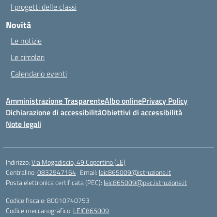
I progetti delle classi
Novità
Le notizie
Le circolari
Calendario eventi
Amministrazione Trasparente
Albo online
Privacy Policy
Dichiarazione di accessibilità
Obiettivi di accessibilità
Note legali
Indirizzo:
Via Mogadiscio, 49 Copertino (LE)
Centralino:
0832947164
Email:
leic865009@istruzione.it
Posta elettronica certificata (PEC):
leic865009@pec.istruzione.it
Codice fiscale: 80010740753
Codice meccanografico:
LEIC865009