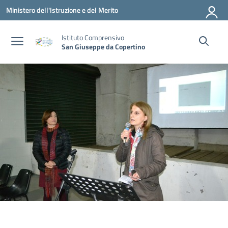
Vai ai contenuti
Vai al menu di navigazione
Vai al footer
Ministero dell'Istruzione e del Merito
Istituto Comprensivo
San Giuseppe da Copertino