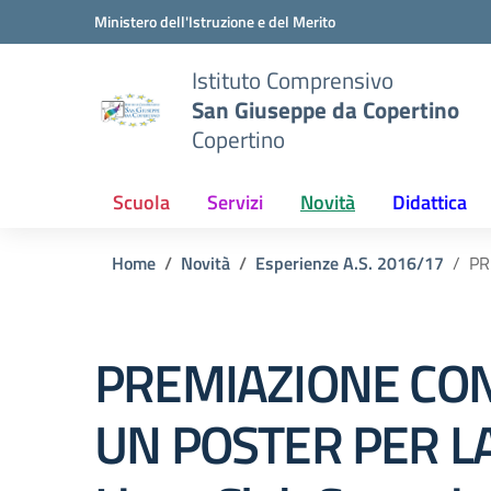
Vai ai contenuti
Vai al menu di navigazione
Vai al footer
Ministero dell'Istruzione e del Merito
Istituto Comprensivo
San Giuseppe da Copertino
Copertino
Scuola
Servizi
Novità
Didattica
Home
Novità
Esperienze A.S. 2016/17
PR
PREMIAZIONE CO
UN POSTER PER L