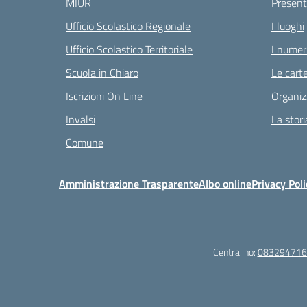
MIUR
Present
Ufficio Scolastico Regionale
I luoghi
Ufficio Scolastico Territoriale
I numeri
Scuola in Chiaro
Le carte
Iscrizioni On Line
Organiz
Invalsi
La stori
Comune
Amministrazione Trasparente
Albo online
Privacy Poli
Centralino:
083294716