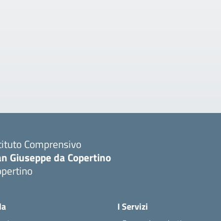
tituto Comprensivo
an Giuseppe da Copertino
opertino
Visita la pagina iniziale della scuola
la
I Servizi