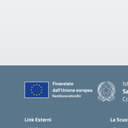
Is
S
C
— 
Link Esterni
La Scuo