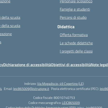
azione
Personale scolastico
Famiglie e studenti
 della scuola
Percorsi di studio
 della scuola
Didattica
zazione
Offerta formativa
a
Le schede didattiche
I progetti delle classi
cy
Dichiarazione di accessibilità
Obiettivi di accessibilità
Note legal
Indirizzo:
Via Mogadiscio, 49 Copertino (LE)
4
Email:
leic865009@istruzione.it
Posta elettronica certificata (PEC):
leic8
Codice fiscale: 80010740753
Codice meccanografico:
LEIC865009
Codice Indice delle Pubbliche Amministrazioni (IPA): istsc_leic865009