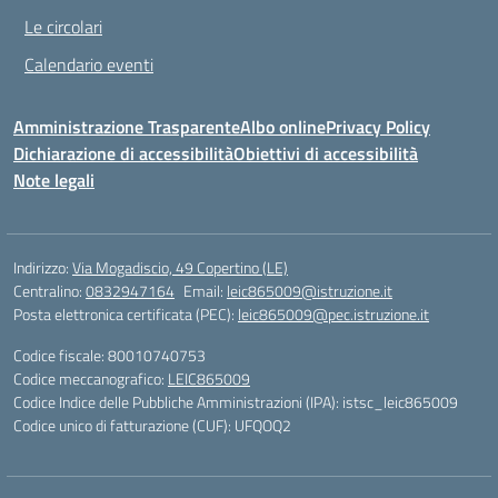
Le circolari
Calendario eventi
Amministrazione Trasparente
Albo online
Privacy Policy
Dichiarazione di accessibilità
Obiettivi di accessibilità
Note legali
Indirizzo:
Via Mogadiscio, 49 Copertino (LE)
Centralino:
0832947164
Email:
leic865009@istruzione.it
Posta elettronica certificata (PEC):
leic865009@pec.istruzione.it
Codice fiscale: 80010740753
Codice meccanografico:
LEIC865009
Codice Indice delle Pubbliche Amministrazioni (IPA): istsc_leic865009
Codice unico di fatturazione (CUF): UFQOQ2