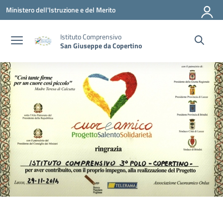
Vai ai contenuti
Vai al menu di navigazione
Vai al footer
Ministero dell'Istruzione e del Merito
Istituto Comprensivo
San Giuseppe da Copertino