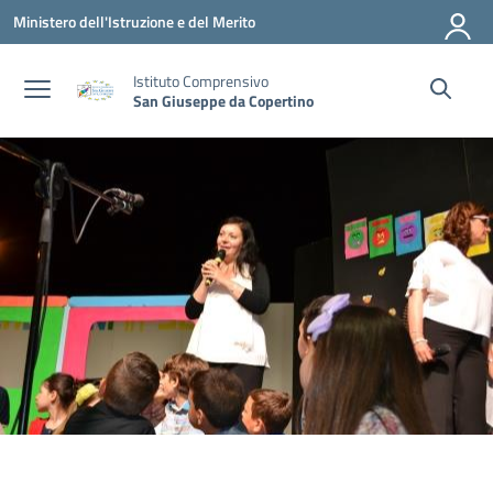
Vai ai contenuti
Vai al menu di navigazione
Vai al footer
Ministero dell'Istruzione e del Merito
Istituto Comprensivo
San Giuseppe da Copertino