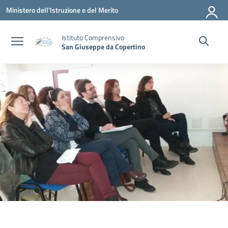
Vai ai contenuti
Vai al menu di navigazione
Vai al footer
Ministero dell'Istruzione e del Merito
Istituto Comprensivo
San Giuseppe da Copertino