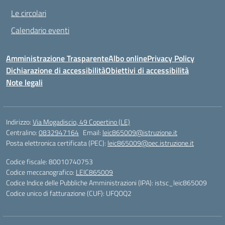
Le circolari
Calendario eventi
Amministrazione Trasparente
Albo online
Privacy Policy
Dichiarazione di accessibilità
Obiettivi di accessibilità
Note legali
Indirizzo:
Via Mogadiscio, 49 Copertino (LE)
Centralino:
0832947164
Email:
leic865009@istruzione.it
Posta elettronica certificata (PEC):
leic865009@pec.istruzione.it
Codice fiscale: 80010740753
Codice meccanografico:
LEIC865009
Codice Indice delle Pubbliche Amministrazioni (IPA): istsc_leic865009
Codice unico di fatturazione (CUF): UFQOQ2