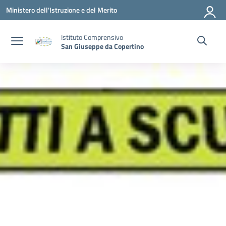
Vai ai contenuti
Vai al menu di navigazione
Vai al footer
Ministero dell'Istruzione e del Merito
Istituto Comprensivo
San Giuseppe da Copertino