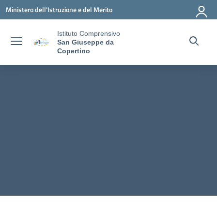
Vai ai contenuti
Vai al menu di navigazione
Vai al footer
Ministero dell'Istruzione e del Merito
Istituto Comprensivo
San Giuseppe da
Copertino