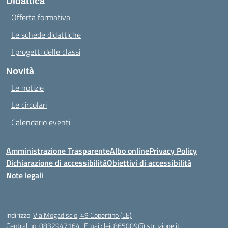
Didattica
Offerta formativa
Le schede didattiche
I progetti delle classi
Novità
Le notizie
Le circolari
Calendario eventi
Amministrazione Trasparente
Albo online
Privacy Policy
Dichiarazione di accessibilità
Obiettivi di accessibilità
Note legali
Indirizzo:
Via Mogadiscio, 49 Copertino (LE)
Centralino:
0832947164
Email:
leic865009@istruzione.it